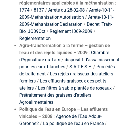
réglementaires applicables à la méthanisation
:
1774
/
8137
/
Arrete du 28-02-08
/
Arrete-10-11-
2009-MethanisationAutorisation
/
Arrete-10-11-
2009-MethanisationDeclaration
/
Decret_Trait-
Bio_JO09Oct
/
Reglement1069-2009
/
Reglementation
Agro-transformation à la ferme – gestion de
l’eau et des rejets liquides – 2009
:
Chambre
d’Agriculture du Tarn
/
dispositif d’assainissement
pour les eaux blanches
/
S.A.T.E.S.E.
/
Procédés
de traitement
/
Les rejets graisseux des ateliers
fermiers
/
Les effluents graisseux des petits
ateliers
/
Les filtres à sable plantés de roseaux
/
Prétraitement des graisses d’ateliers
Agroalimentaires
Politique de l’eau en Europe – Les effluents
vinicoles – 2008
:
Agence de l’Eau Adour-
Garonne2
/
La politique de l’eau en France
/