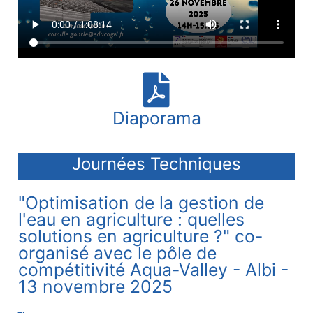
Diaporama
Journées Techniques
"Optimisation de la gestion de
l'eau en agriculture : quelles
solutions en agriculture ?" co-
organisé avec le pôle de
compétitivité Aqua-Valley - Albi -
13 novembre 2025